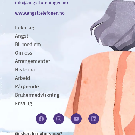
info@angstforeningen.no
www.angsttelefonen.no
Lokallag
Angst
Bli medlem
Om oss
Arrangementer
Historier
Arbeid
Pårørende
Brukermedvirkning
Frivillig
Ønsker du nyhetsbrev?