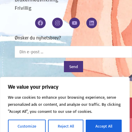
Frivillig
Ønsker du nyhetsbrev?
Send
We value your privacy
We use cookies to enhance your browsing experience, serve
personalized ads or content, and analyze our traffic. By clicking
Presse
Vedtekter
Samfunnspolitisk plattform 2025-2027
Personvern
"Accept All", you consent to our use of cookies.
Angstforeningen 2025
Enkelte bilder og illustrasjoner på dette nettstedet er laget gjennom kunstig
Customize
Reject All
Accept All