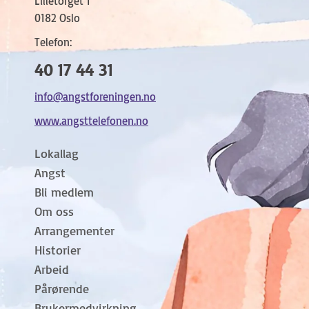
Lilletorget 1
0182 Oslo
Telefon:
40 17 44 31
info@angstforeningen.no
www.angsttelefonen.no
Lokallag
Angst
Bli medlem
Om oss
Arrangementer
Historier
Arbeid
Pårørende
Brukermedvirkning