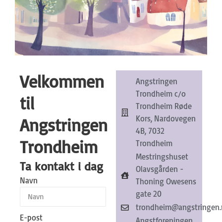
Trondhe
Velkommen
Angstringen
Trondheim c/o
til
Trondheim Røde
Kors, Nardovegen
Angstringen
Lokallag
4B, 7032
Trondheim
Trondheim
Mestringshuset
Ta kontakt i dag
Olavsgården -
Navn
Thoning Owesens
gate 20
trondheim@angstringen
E-post
Angstforeningen